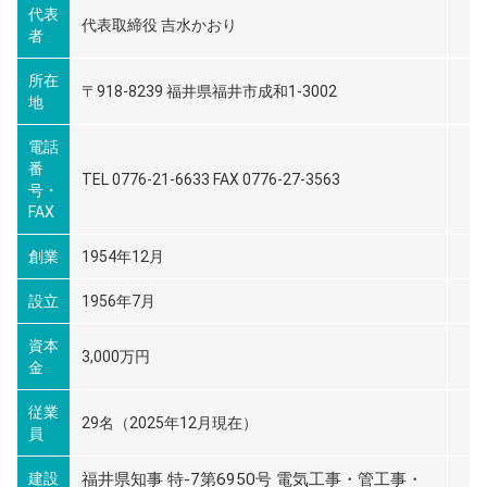
代表
代表取締役 吉水かおり
者
所在
〒918-8239 福井県福井市成和1-3002
地
電話
番
TEL 0776-21-6633 FAX 0776-27-3563
号・
FAX
創業
1954年12月
設立
1956年7月
資本
3,000万円
金
従業
29名（2025年12月現在）
員
建設
福井県知事 特-7第6950号 電気工事・管工事・